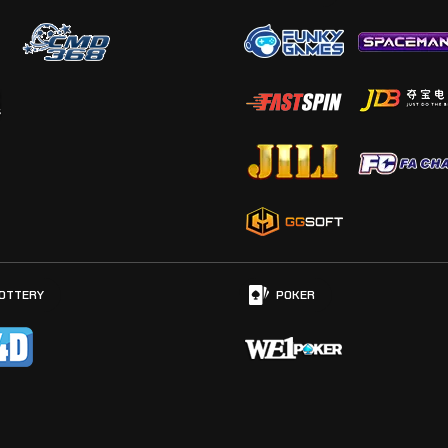
OTTERY
POKER