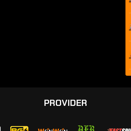
PROVIDER