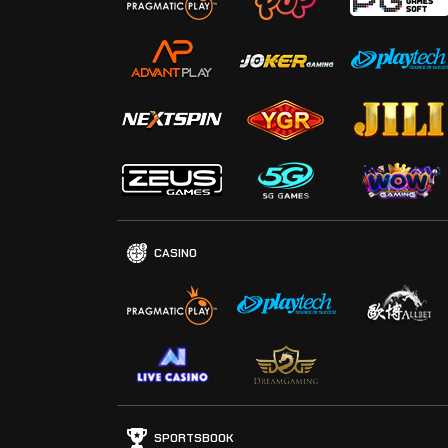
CASINO
SPORTSBOOK