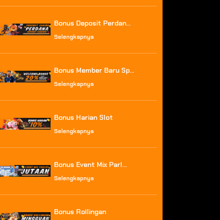
Bonus Deposit Perdan...
Selengkapnya
Bonus Member Baru Sp...
Selengkapnya
Bonus Harian Slot
Selengkapnya
Bonus Event Mix Parl...
Selengkapnya
Bonus Rollingan