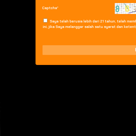
Captcha*
Saya telah berusia lebih dari 21 tahun, telah m
ini, jika Saya melanggar salah satu syarat dan ket