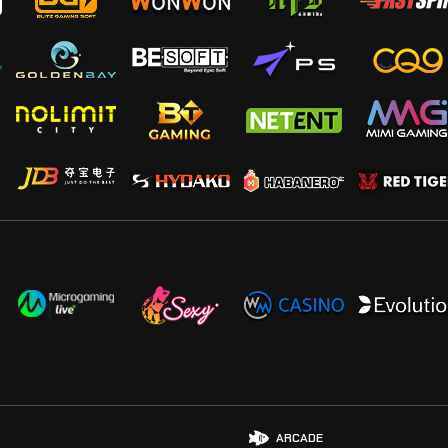
ARCADE