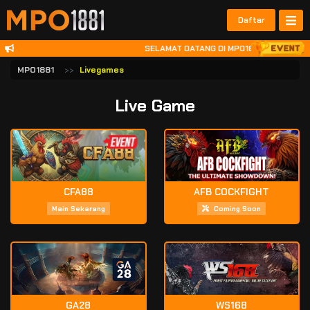
Daftar
SELAMAT DATANG DI MPO1881 !! KAMI SE
MPO1881
Livegames
Live Game
CFA88
AFB COCKFIGHT
Main Sekarang
Coming Soon
GA28
WS168